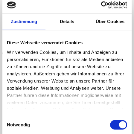
Energieausweis (Bedarfsausweis)
Zustimmung
Details
Über Cookies
Diese Webseite verwendet Cookies
Wir verwenden Cookies, um Inhalte und Anzeigen zu
62,30 kWh / (m²*a)
Endenergiebedarf
personalisieren, Funktionen für soziale Medien anbieten
zu können und die Zugriffe auf unsere Website zu
analysieren. Außerdem geben wir Informationen zu Ihrer
Verwendung unserer Website an unsere Partner für
soziale Medien, Werbung und Analysen weiter. Unsere
Weitere Informationen
Partner führen diese Informationen möglicherweise mit
Energieausweis Ausstelldatum
2022-08-31
weiteren Daten zusammen, die Sie ihnen bereitgestellt
haben oder die sie im Rahmen Ihrer Nutzung der Dienste
Energieausweis gültig bis
30.08.2032
gesammelt haben.
Einwilligungsauswahl
Energieausweis Jahrgang
ab dem 1.5.2014
Notwendig