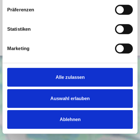
Energieausweis Werteklasse
B
Präferenzen
Energieausweis Baujahr
2022
Energieausweis Gebäudeart
Wohngebäude
Statistiken
Heizung
Zentralheizung
Marketing
Alle zulassen
Auswahl erlauben
Ablehnen