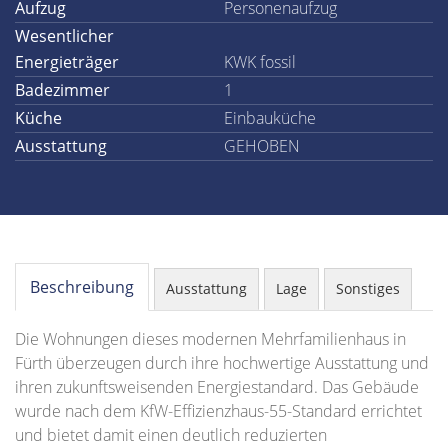
Aufzug
Personenaufzug
Wesentlicher
Energieträger
KWK fossil
Badezimmer
1
Küche
Einbauküche
Ausstattung
GEHOBEN
Beschreibung
Ausstattung
Lage
Sonstiges
Die Wohnungen dieses modernen Mehrfamilienhaus in
Fürth überzeugen durch ihre hochwertige Ausstattung und
ihren zukunftsweisenden Energiestandard. Das Gebäude
wurde nach dem KfW-Effizienzhaus-55-Standard errichtet
und bietet damit einen deutlich reduzierten