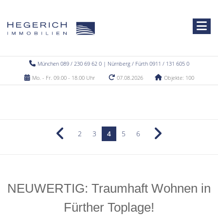
München 089 / 230 69 62 0 | Nürnberg / Fürth 0911 / 131 605 0
Mo. - Fr. 09.00 - 18.00 Uhr
07.08.2026
Objekte: 100
2
3
4
5
6
NEUWERTIG: Traumhaft Wohnen in
Fürther Toplage!