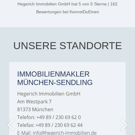
amazing at what she does
thanks, and a huge part of
Hegerich Immobilien GmbH
hat
5
von
5
Sterne
|
162
very confident, smart and
the credit goes to Amelie
kind. Best of luck to her in
Jamrowâ€”she was
Bewertungen
bei KennstDuEinen
all her endeavors. Thank
exceptionally professional,
you. Aalia jeelani.
transparent, and clear in
every communication.
Iâ€™m deeply grateful for
their support and wouldn't
hesitate to recommend
Hegerich Immobilien to
UNSERE STANDORTE
anyone looking for a home.
IMMOBILIENMAKLER
MÜNCHEN-SENDLING
Hegerich Immobilien GmbH
Am Westpark 7
81373 München
Telefon: +49 89 / 230 69 62 0
Telefax: +49 89 / 230 69 62 44
E-Mail: info@hegerich-immobilien.de