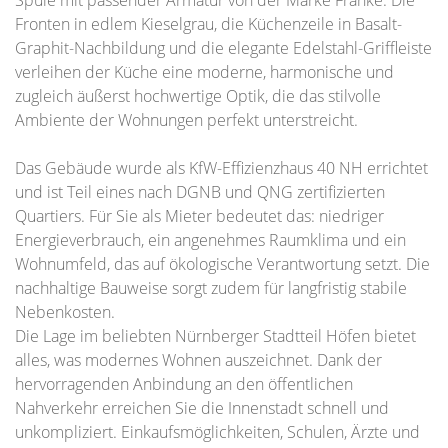
Spüle mit passender Armatur von der Marke Franke. Die
Fronten in edlem Kieselgrau, die Küchenzeile in Basalt-
Graphit-Nachbildung und die elegante Edelstahl-Griffleiste
verleihen der Küche eine moderne, harmonische und
zugleich äußerst hochwertige Optik, die das stilvolle
Ambiente der Wohnungen perfekt unterstreicht.
Das Gebäude wurde als KfW-Effizienzhaus 40 NH errichtet
und ist Teil eines nach DGNB und QNG zertifizierten
Quartiers. Für Sie als Mieter bedeutet das: niedriger
Energieverbrauch, ein angenehmes Raumklima und ein
Wohnumfeld, das auf ökologische Verantwortung setzt. Die
nachhaltige Bauweise sorgt zudem für langfristig stabile
Nebenkosten.
Die Lage im beliebten Nürnberger Stadtteil Höfen bietet
alles, was modernes Wohnen auszeichnet. Dank der
hervorragenden Anbindung an den öffentlichen
Nahverkehr erreichen Sie die Innenstadt schnell und
unkompliziert. Einkaufsmöglichkeiten, Schulen, Ärzte und