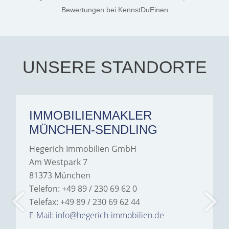
the credit goes to Amelie
Jamrowâ€”she was
Bewertungen
bei KennstDuEinen
exceptionally professional,
transparent, and clear in
every communication.
Iâ€™m deeply grateful for
their support and wouldn't
hesitate to recommend
Hegerich Immobilien to
UNSERE STANDORTE
anyone looking for a home.
IMMOBILIENMAKLER
MÜNCHEN-SENDLING
Hegerich Immobilien GmbH
Am Westpark 7
81373 München
Telefon: +49 89 / 230 69 62 0
Telefax: +49 89 / 230 69 62 44
E-Mail: info@hegerich-immobilien.de