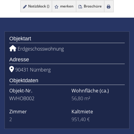
Notizblock (
)
merken
Broschüre
Objektart
Erdgeschosswohnung
Adresse
90431 Nürnberg
Objektdaten
Objekt-Nr.
Wohnfläche
(ca.)
WVHOB002
56,80 m²
Zimmer
Kaltmiete
2
951,40 €