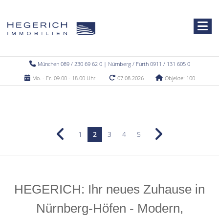
München 089 / 230 69 62 0 | Nürnberg / Fürth 0911 / 131 605 0
Mo. - Fr. 09.00 - 18.00 Uhr
07.08.2026
Objekte: 100
1
2
3
4
5
HEGERICH: Ihr neues Zuhause in
Nürnberg-Höfen - Modern,