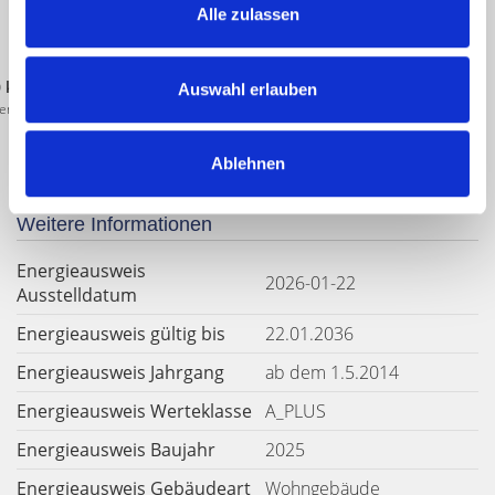
Alle zulassen
0 kWh / (m²*a)
Auswahl erlauben
energiebedarf
Ablehnen
Weitere Informationen
Energieausweis
2026-01-22
Ausstelldatum
Energieausweis gültig bis
22.01.2036
Energieausweis Jahrgang
ab dem 1.5.2014
Energieausweis Werteklasse
A_PLUS
Energieausweis Baujahr
2025
Energieausweis Gebäudeart
Wohngebäude