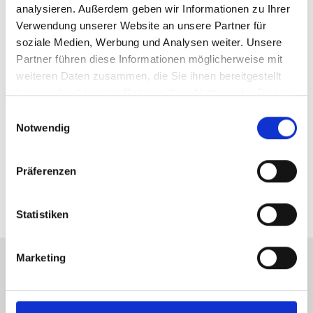
analysieren. Außerdem geben wir Informationen zu Ihrer
Ihr Vermietungs-Team von Hegerich Immobilien
Verwendung unserer Website an unsere Partner für
Telefon: -
soziale Medien, Werbung und Analysen weiter. Unsere
Telefax: +49 89 230696244
Partner führen diese Informationen möglicherweise mit
Mobil: -
weiteren Daten zusammen, die Sie ihnen bereitgestellt
vermietungnft@hegerich-immobilien.de
haben oder die sie im Rahmen Ihrer Nutzung der Dienste
gesammelt haben.
Einwilligungsauswahl
Notwendig
Links
Mit Hegerich verkaufen
Präferenzen
Online Wertermittlung
Statistiken
Marketing
Energieausweis (Bedarfsausweis)