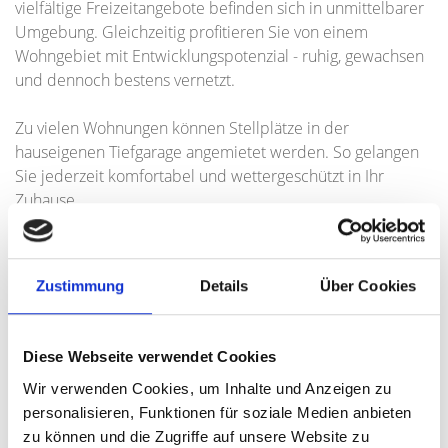
vielfältige Freizeitangebote befinden sich in unmittelbarer
Umgebung. Gleichzeitig profitieren Sie von einem
Wohngebiet mit Entwicklungspotenzial - ruhig, gewachsen
und dennoch bestens vernetzt.
Zu vielen Wohnungen können Stellplätze in der
hauseigenen Tiefgarage angemietet werden. So gelangen
Sie jederzeit komfortabel und wettergeschützt in Ihr
Zuhause.
Ob Singles, Paare oder Familien - HÖFE-N bietet für
verschiedenste Lebenssituationen das passende
Mietangebot. Die Kombination aus hochwertiger
Zustimmung
Details
Über Cookies
Bauqualität, energieeffizientem Konzept und attraktiver
Lage macht das Projekt zu einem idealen Wohnort für alle,
die Wert auf Lebensqualität, Nachhaltigkeit und modernes
Diese Webseite verwendet Cookies
Wohnen legen.
Wir verwenden Cookies, um Inhalte und Anzeigen zu
personalisieren, Funktionen für soziale Medien anbieten
Ansprechpartner
zu können und die Zugriffe auf unsere Website zu