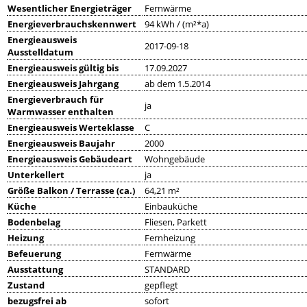
Wesentlicher Energieträger
Fernwärme
Energieverbrauchskennwert
94 kWh / (m²*a)
Energieausweis
2017-09-18
Ausstelldatum
Energieausweis gültig bis
17.09.2027
Energieausweis Jahrgang
ab dem 1.5.2014
Energieverbrauch für
ja
Warmwasser enthalten
Energieausweis Werteklasse
C
Energieausweis Baujahr
2000
Energieausweis Gebäudeart
Wohngebäude
Unterkellert
ja
Größe Balkon / Terrasse (ca.)
64,21 m²
Küche
Einbauküche
Bodenbelag
Fliesen, Parkett
Heizung
Fernheizung
Befeuerung
Fernwärme
Ausstattung
STANDARD
Zustand
gepflegt
bezugsfrei ab
sofort