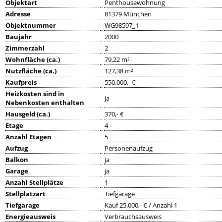
Objektart
Penthousewohnung
Adresse
81379 München
Objektnummer
WG98597_1
Baujahr
2000
Zimmerzahl
2
Wohnfläche (ca.)
79,22 m²
Nutzfläche (ca.)
127,38 m²
Kaufpreis
550.000,- €
Heizkosten sind in
ja
Nebenkosten enthalten
Hausgeld (ca.)
370,- €
Etage
4
Anzahl Etagen
5
Aufzug
Personenaufzug
Balkon
ja
Garage
ja
Anzahl Stellplätze
1
Stellplatzart
Tiefgarage
Tiefgarage
Kauf 25.000,- € / Anzahl 1
Energieausweis
Verbrauchsausweis