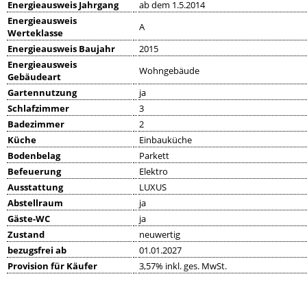
Energieausweis Jahrgang
ab dem 1.5.2014
Energieausweis
A
Werteklasse
Energieausweis Baujahr
2015
Energieausweis
Wohngebäude
Gebäudeart
Gartennutzung
ja
Schlafzimmer
3
Badezimmer
2
Küche
Einbauküche
Bodenbelag
Parkett
Befeuerung
Elektro
Ausstattung
LUXUS
Abstellraum
ja
Gäste-WC
ja
Zustand
neuwertig
bezugsfrei ab
01.01.2027
Provision für Käufer
3,57% inkl. ges. MwSt.