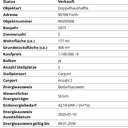
Status
Verkauft
Objektart
Doppelhaushälfte
Adresse
90768 Fürth
Objektnummer
WG50508
Baujahr
2015
Zimmerzahl
5
Wohnfläche (ca.)
177 m²
Grundstücksfläche (ca.)
406 m²
Kaufpreis
1.100.000,- €
Balkon
ja
Anzahl Stellplätze
2
Stellplatzart
Carport
Carport
Anzahl 2
Energieausweis
Bedarfsausweis
Wesentlicher
Strom
Energieträger
Endenergiebedarf
42,19 kWh / (m²*a)
Energieausweis
2025-01-10
Ausstelldatum
Energieausweis gültig bis
09.01.2036