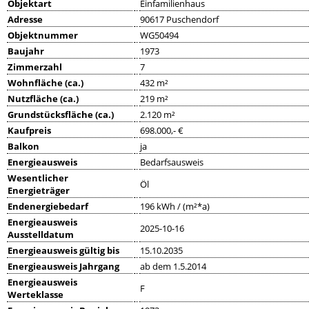
Objektart
Einfamilienhaus
Adresse
90617 Puschendorf
Objektnummer
WG50494
Baujahr
1973
Zimmerzahl
7
Wohnfläche (ca.)
432 m²
Nutzfläche (ca.)
219 m²
Grundstücksfläche (ca.)
2.120 m²
Kaufpreis
698.000,- €
Balkon
ja
Energieausweis
Bedarfsausweis
Wesentlicher
Öl
Energieträger
Endenergiebedarf
196 kWh / (m²*a)
Energieausweis
2025-10-16
Ausstelldatum
Energieausweis gültig bis
15.10.2035
Energieausweis Jahrgang
ab dem 1.5.2014
Energieausweis
F
Werteklasse