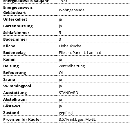
Energieausweis Baujahr
1973
Energieausweis
Wohngebäude
Gebäudeart
Unterkellert
ja
Gartennutzung
ja
Schlafzimmer
5
Badezimmer
3
Küche
Einbauküche
Bodenbelag
Fliesen, Parkett, Laminat
Kamin
ja
Heizung
Zentralheizung
Befeuerung
Öl
Sauna
ja
Swimmingpool
ja
Ausstattung
STANDARD
Abstellraum
ja
Gäste-WC
ja
Zustand
gepflegt
Provision für Käufer
3,57% inkl. ges. MwSt.