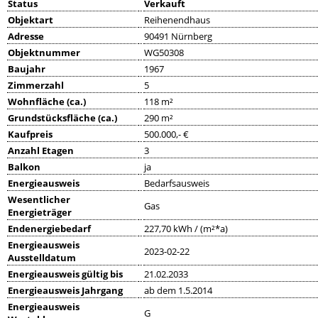
Status
Verkauft
Objektart
Reihenendhaus
Adresse
90491 Nürnberg
Objektnummer
WG50308
Baujahr
1967
Zimmerzahl
5
Wohnfläche (ca.)
118 m²
Grundstücksfläche (ca.)
290 m²
Kaufpreis
500.000,- €
Anzahl Etagen
3
Balkon
ja
Energieausweis
Bedarfsausweis
Wesentlicher
Gas
Energieträger
Endenergiebedarf
227,70 kWh / (m²*a)
Energieausweis
2023-02-22
Ausstelldatum
Energieausweis gültig bis
21.02.2033
Energieausweis Jahrgang
ab dem 1.5.2014
Energieausweis
G