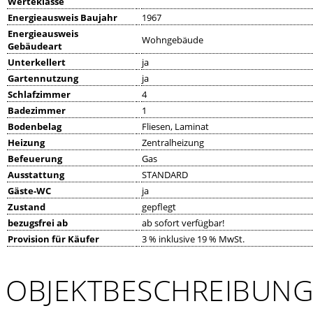
Werteklasse
Energieausweis Baujahr
1967
Energieausweis
Wohngebäude
Gebäudeart
Unterkellert
ja
Gartennutzung
ja
Schlafzimmer
4
Badezimmer
1
Bodenbelag
Fliesen, Laminat
Heizung
Zentralheizung
Befeuerung
Gas
Ausstattung
STANDARD
Gäste-WC
ja
Zustand
gepflegt
bezugsfrei ab
ab sofort verfügbar!
Provision für Käufer
3 % inklusive 19 % MwSt.
OBJEKTBESCHREIBUN