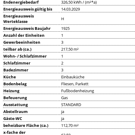
Endenergiebedarf
326,50 kWh / (m²*a)
Energieausweis gültig bis
14.03.2029
Energieausweis
H
Werteklasse
Energieausweis Baujahr
1925
Anzahl der Einheiten
1
Gewerbeeinheiten
3
teilbar ab (ca.)
217,50 m²
Wohn- / Schlafzimmer
1
Schlafzimmer
2
Badezimmer
3
Küche
Einbauküche
Bodenbelag
Fliesen, Parkett
Heizung
Fußbodenheizung
Befeuerung
Gas
Ausstattung
STANDARD
Abstellraum
ja
Gäste-WC
ja
beheizbare Fläche (ca.)
112,70 m²
x-fache der