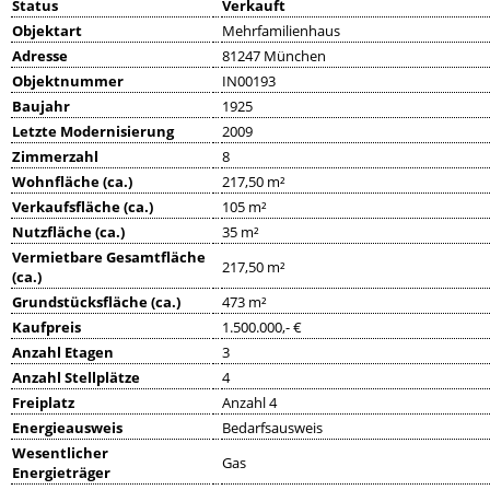
Status
Verkauft
Objektart
Mehrfamilienhaus
Adresse
81247 München
Objektnummer
IN00193
Baujahr
1925
Letzte Modernisierung
2009
Zimmerzahl
8
Wohnfläche (ca.)
217,50 m²
Verkaufsfläche (ca.)
105 m²
Nutzfläche (ca.)
35 m²
Vermietbare Gesamtfläche
217,50 m²
(ca.)
Grundstücksfläche (ca.)
473 m²
Kaufpreis
1.500.000,- €
Anzahl Etagen
3
Anzahl Stellplätze
4
Freiplatz
Anzahl 4
Energieausweis
Bedarfsausweis
Wesentlicher
Gas
Energieträger